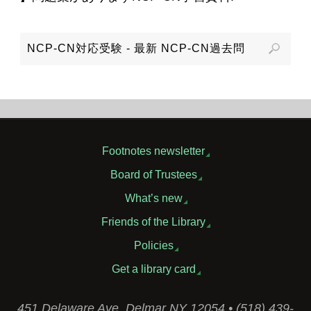
Footnotes newsletter
Board of Trustees
What’s new
Friends of the Library
Policies
Get a library card
451 Delaware Ave, Delmar NY 12054 • (518) 439-